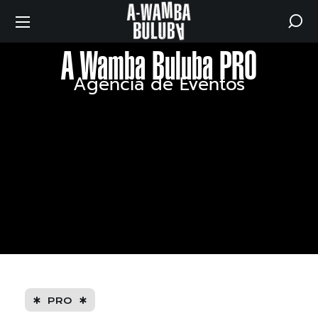
A Wamba Buluba PRO
Agencia de Eventos
PRO