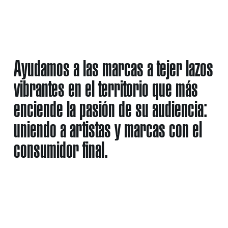
¡Bienvenid@s a A Wamba
Buluba PRO!
Ayudamos a las marcas a tejer lazos
vibrantes en el territorio que más
enciende la pasión de su audiencia:
uniendo a artistas y marcas con el
consumidor final.
Nos especializamos en la creación y
producción de eventos que no solo destacan,
sino que también hacen que tu marca brille.
Trabajamos para conectar artistas con marcas