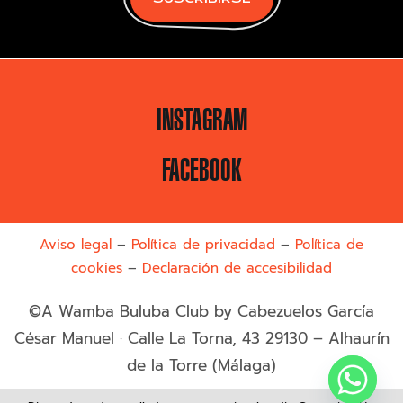
INSTAGRAM
FACEBOOK
Aviso legal
–
Política de privacidad
–
Política de
cookies
–
Declaración de accesibilidad
©A Wamba Buluba Club by Cabezuelos García
César Manuel · Calle La Torna, 43 29130 – Alhaurín
de la Torre (Málaga)